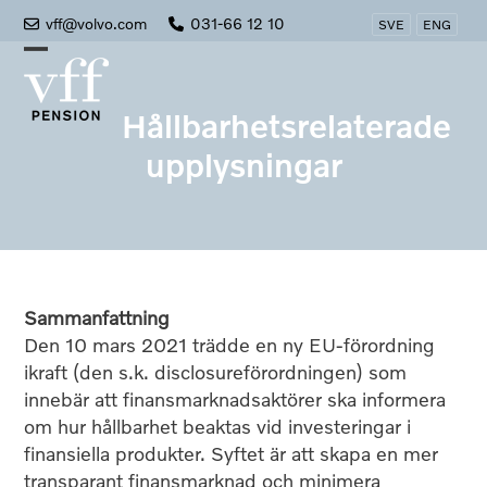
Skip
vff@volvo.com
031-66 12 10
SVE
ENG
to
Open
Close
content
mobile
mobile
Hållbarhetsrelaterade
menu
menu
upplysningar
Sammanfattning
Den 10 mars 2021 trädde en ny EU-förordning
ikraft (den s.k. disclosureförordningen) som
innebär att finansmarknadsaktörer ska informera
om hur hållbarhet beaktas vid investeringar i
finansiella produkter. Syftet är att skapa en mer
transparant finansmarknad och minimera