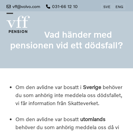
Skip
vff@volvo.com
031-66 12 10
SVE
ENG
to
Open
Close
content
mobile
mobile
Vad händer med
menu
menu
pensionen vid ett dödsfall?
Om den avlidne var bosatt i
Sverige
behöver
du som anhörig inte meddela oss dödsfallet,
vi får information från Skatteverket.
Om den avlidne var bosatt
utomlands
behöver du som anhörig meddela oss då vi