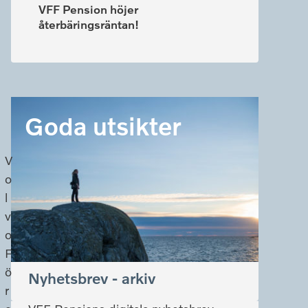
VFF Pension höjer
återbäringsräntan!
Goda utsikter
V
o
l
v
o
F
ö
Nyhetsbrev - arkiv
r