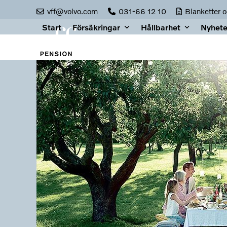
Skip
vff@volvo.com
031-66 12 10
Blanketter 
to
Start
Försäkringar
Hållbarhet
Nyhete
content