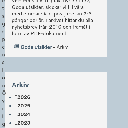
e
VFF Pensions digitala nyhetsbrev,
Goda utsikter, skickar vi till våra
t
medlemmar via e-post, mellan 2-3
a
gånger per år. I arkivet hittar du alla
g
nyhetsbrev från 2016 och framåt i
s
form av PDF-dokument.
p
e
Goda utsikter
- Arkiv
n
s
i
o
Arkiv
n
Ö
2026
v
2025
r
2024
i
2023
g