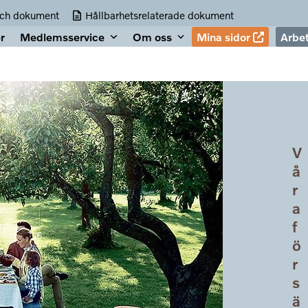
och dokument
Hållbarhetsrelaterade dokument
r
Medlemsservice
Om oss
Mina sidor
Arbe
V
å
r
a
f
ö
r
s
ä