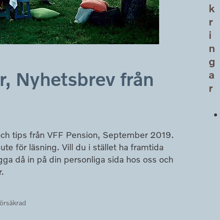
k
r
i
n
g
r, Nyhetsbrev från
a
r
och tips från VFF Pension, September 2019.
te för läsning. Vill du i stället ha framtida
logga då in på din personliga sida hos oss och
r.
örsäkrad