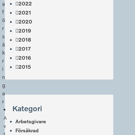
a
2022
f
2021
ö
2020
r
2019
s
2018
ä
2017
k
2016
r
2015
i
n
g
a
r
Kategori
A
Arbetsgivare
v
Försäkrad
t