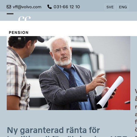
Skip
vff@volvo.com
031-66 12 10
SVE
ENG
to
Open
Close
content
mobile
mobile
menu
menu
f
Ny garanterad ränta för