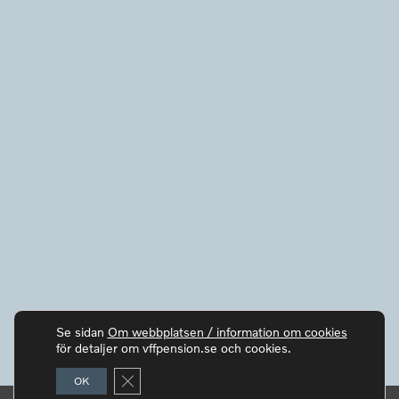
Se sidan
Om webbplatsen / information om cookies
för detaljer om vffpension.se och cookies.
Close GDPR Cookie Banner
OK
© Copyright VFF Pension 2017 - 2026