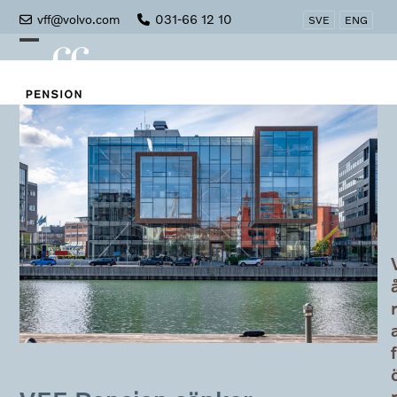
Skip
vff@volvo.com
031-66 12 10
SVE
ENG
to
Open
Close
content
mobile
mobile
menu
menu
f