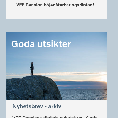
VFF Pension höjer återbäringsräntan!
Goda utsikter
Nyhetsbrev - arkiv
VFF Pensions digitala nyhetsbrev, Goda