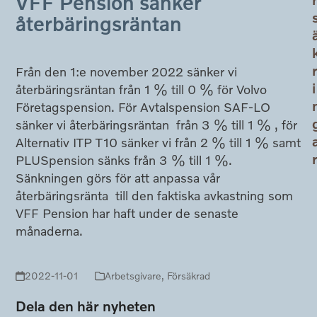
VFF Pension sänker
återbäringsräntan
Från den 1:e november 2022 sänker vi
i
återbäringsräntan från 1 % till 0 % för Volvo
Företagspension. För Avtalspension SAF-LO
sänker vi återbäringsräntan från 3 % till 1 % , för
Alternativ ITP T10 sänker vi från 2 % till 1 % samt
PLUSpension sänks från 3 % till 1 %.
Sänkningen görs för att anpassa vår
återbäringsränta till den faktiska avkastning som
VFF Pension har haft under de senaste
månaderna.
2022-11-01
Arbetsgivare
,
Försäkrad
Dela den här nyheten