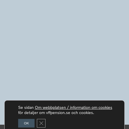
Se sidan
Om webbplatsen / information om cookies
för detaljer om vffpension.se och cookies.
Close GDPR Cookie Banner
OK
© Copyright VFF Pension 2017 - 2026